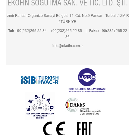
EKOFİN SOĞUTMA SAN. VE TİC. LTD. ŞTİ.
İzmir Pancar Organize Sanayi Bölgesi 14. Cd. No:9 Pancar - Torbalı / İZMİR
/ TÜRKİYE
Tel:
+90(232)265 22 84
+90(232)265 22 85
|
Faks:
+90(232) 265 22
86
info@ekofin.com.tr