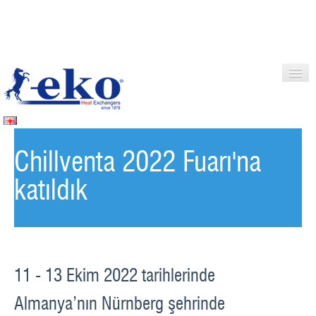
ANA SAYFA
Chillventa 2022 Fuarı'na
KURUMSAL
katıldık
ÜRÜNLER
ÜRÜN SEÇİM PROGRAMI
SERTİFİKALAR
11 - 13 Ekim 2022 tarihlerinde
HABERLER
Almanya’nın Nürnberg şehrinde