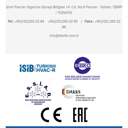
İzmir Pancar Organize Sanayi Bölgesi 14. Cd. No:9 Pancar - Torbalı / İZMİR
/ TÜRKİYE
Tel:
+90(232)265 22 84
+90(232)265 22 85
|
Faks:
+90(232) 265 22
86
info@ekofin.com.tr